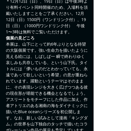
＊12月12日（日）、19日（日）は午後3時よ
り有料イベント同時開催のため、入場料を頂
戴いたしますことをご了承ください。12月
12日（日）1500円（ワンドリンク付）、19
日（日）（1000円ワンドリンク付）　午後
1〜3時は無料でご覧いただけます。
個展の見どころ
本展は、山下にとって約6年ぶりとなる待望
の大阪個展です。強い生命力を描いたように
見える絵には、しばしば一 瞬で終わりゆく
哀しみも共存している、という山下氏。タイ
トルには「儚いものだとわかっていても、永
遠であって欲しいという希望」の意が重ねら
れています。躍動というテーマはそのまま
に、その表現レンジを大きく広げつつある彼
の現在形が堪能できる機会となるでしょう。
アスリートをモチーフにした作品に加え、作
者アトリエのある湘南の海をダイナミックに
描いたBlue oceanシリーズを初公開しま
す。なお、新しい試みとして漫画「キングダ
ム」の世界を山下独自のタッチで描いたコラ
ボレーション作品の展示も予定しています。