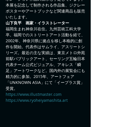
本展を記念して制作される作品集、ジクレー
ポスターやアートブックなど関連商品も販売
いたします。
山下良平　画家・イラストレーター
福岡生まれ神奈川在住。九州芸術工科大学
卒。福岡でのストリートアート活動を経て、
2002年、神奈川県に拠点を移し本格的に創
作を開始。代表作はサムライ、アスリートシ
リーズ。最近の主な実績は、東京メトロ外苑
前駅パブリックアート、セーリング五輪日本
代表チーム公式ビジュアル、アキレス「瞬
足」アートワークなど。国内外の展覧会にも
精力的に参加。2015年、アートフェア
「UNKNOWN ASIA」にて「イープラス賞」
受賞。
https://www.illustmaster.com
https://www.ryoheiyamashita.art