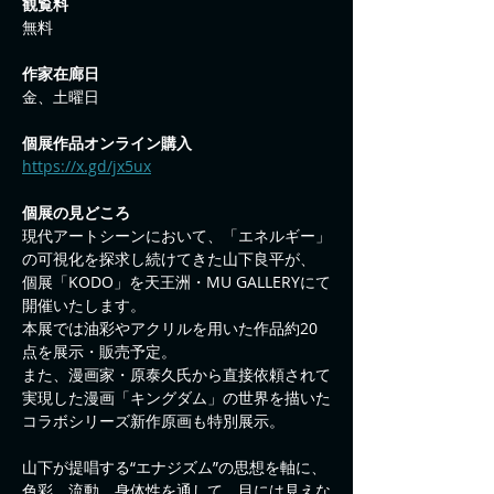
観覧料
無料
作家在廊日
金、土曜日
個展作品オンライン購入
https://x.gd/jx5ux
個展の見どころ
現代アートシーンにおいて、「エネルギー」
の可視化を探求し続けてきた山下良平が、
個展「KODO」を天王洲・MU GALLERYにて
開催いたします。
本展では油彩やアクリルを用いた作品約20
点を展示・販売予定。
また、漫画家・原泰久氏から直接依頼されて
実現した漫画「キングダム」の世界を描いた
コラボシリーズ新作原画も特別展示。
山下が提唱する“エナジズム”の思想を軸に、
色彩、流動、身体性を通して、目には見えな