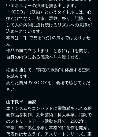
いエネルギーの痕跡を描き出します。
「KODO」（鼓動）というタイトルには、心
拍だけでなく、都市、群衆、祭り、記憶、そ
して人の内側に流れ続けるリズムへの意識が
込められています。
本展は、“目で見る”だけの展示ではありませ
ん。
作品の前で立ち止まり、ときには目を閉じ、
自身の内側にある感覚へ耳を澄ませる。
絵画を通して、“存在の振動”を体感する空間
を試みます。
あなた自身の“KODO”を、会場で感じてくだ
さい。
山下良平　画家
エナジズムをコンセプトに躍動感あふれる絵
画作品を制作。九州芸術工科大学卒。福岡で
のストリートアート活動を経て、2002年、
神奈川県に拠点を移し本格的に創作を開始。
代表作はサムライ、アスリートシリーズ。東